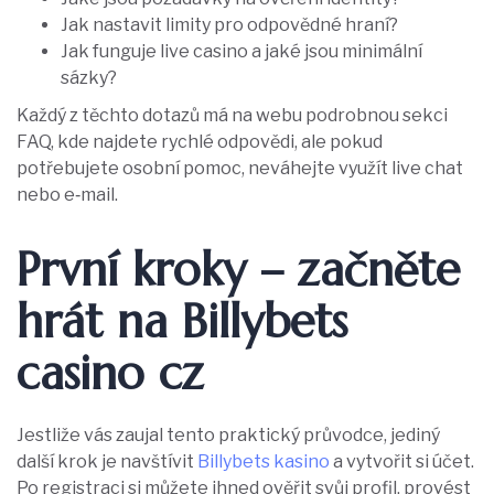
Jak nastavit limity pro odpovědné hraní?
Jak funguje live casino a jaké jsou minimální
sázky?
Každý z těchto dotazů má na webu podrobnou sekci
FAQ, kde najdete rychlé odpovědi, ale pokud
potřebujete osobní pomoc, neváhejte využít live chat
nebo e‑mail.
První kroky – začněte
hrát na Billybets
casino cz
Jestliže vás zaujal tento praktický průvodce, jediný
další krok je navštívit
Billybets kasino
a vytvořit si účet.
Po registraci si můžete ihned ověřit svůj profil, provést