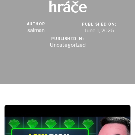
hráče
AUTHOR
PUBLISHED ON:
salman
June 1, 2026
PUBLISHED IN:
Uncategorized