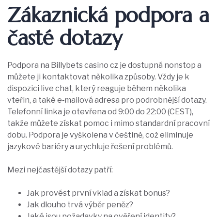
Zákaznická podpora a
časté dotazy
Podpora na Billybets casino cz je dostupná nonstop a
můžete ji kontaktovat několika způsoby. Vždy je k
dispozici live chat, který reaguje během několika
vteřin, a také e‑mailová adresa pro podrobnější dotazy.
Telefonní linka je otevřena od 9:00 do 22:00 (CEST),
takže můžete získat pomoc i mimo standardní pracovní
dobu. Podpora je vyškolena v češtině, což eliminuje
jazykové bariéry a urychluje řešení problémů.
Mezi nejčastější dotazy patří:
Jak provést první vklad a získat bonus?
Jak dlouho trvá výběr peněz?
Jaké jsou požadavky na ověření identity?