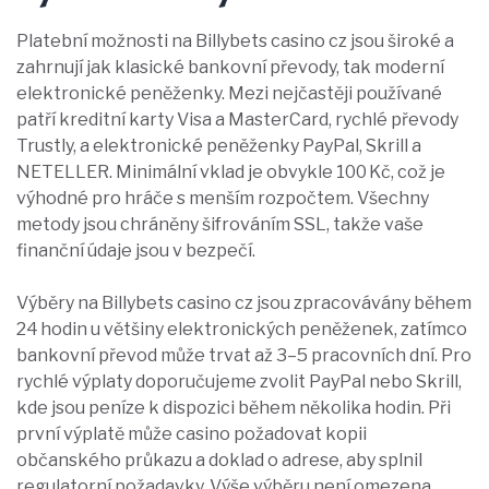
Platební možnosti na Billybets casino cz jsou široké a
zahrnují jak klasické bankovní převody, tak moderní
elektronické peněženky. Mezi nejčastěji používané
patří kreditní karty Visa a MasterCard, rychlé převody
Trustly, a elektronické peněženky PayPal, Skrill a
NETELLER. Minimální vklad je obvykle 100 Kč, což je
výhodné pro hráče s menším rozpočtem. Všechny
metody jsou chráněny šifrováním SSL, takže vaše
finanční údaje jsou v bezpečí.
Výběry na Billybets casino cz jsou zpracovávány během
24 hodin u většiny elektronických peněženek, zatímco
bankovní převod může trvat až 3–5 pracovních dní. Pro
rychlé výplaty doporučujeme zvolit PayPal nebo Skrill,
kde jsou peníze k dispozici během několika hodin. Při
první výplatě může casino požadovat kopii
občanského průkazu a doklad o adrese, aby splnil
regulatorní požadavky. Výše výběru není omezena,