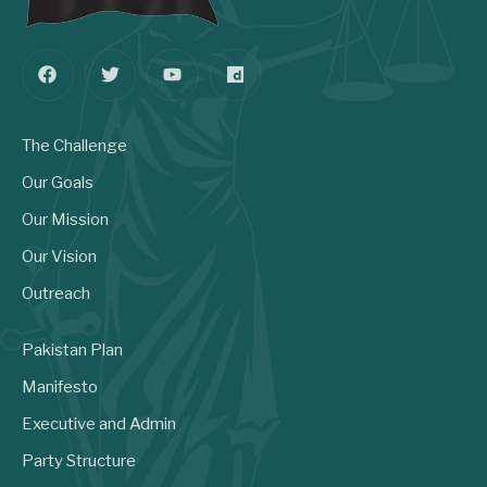
The Challenge
Our Goals
Our Mission
Our Vision
Outreach
Pakistan Plan
Manifesto
Executive and Admin
Party Structure