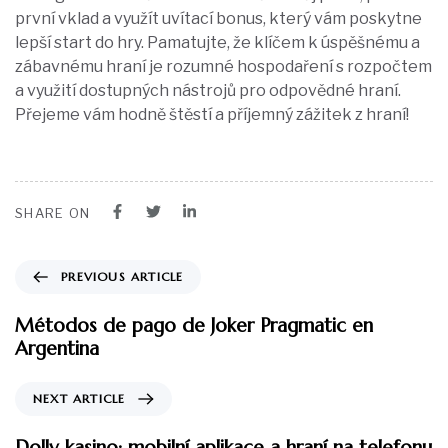
první vklad a využít uvítací bonus, který vám poskytne
lepší start do hry. Pamatujte, že klíčem k úspěšnému a
zábavnému hraní je rozumné hospodaření s rozpočtem
a využití dostupných nástrojů pro odpovědné hraní.
Přejeme vám hodně štěstí a příjemný zážitek z hraní!
SHARE ON
PREVIOUS ARTICLE
Métodos de pago de Joker Pragmatic en
Argentina
NEXT ARTICLE
Dolly kasino: mobilní aplikace a hraní na telefonu