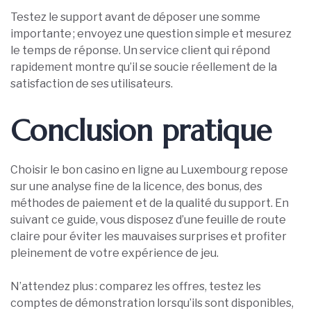
Testez le support avant de déposer une somme
importante ; envoyez une question simple et mesurez
le temps de réponse. Un service client qui répond
rapidement montre qu’il se soucie réellement de la
satisfaction de ses utilisateurs.
Conclusion pratique
Choisir le bon casino en ligne au Luxembourg repose
sur une analyse fine de la licence, des bonus, des
méthodes de paiement et de la qualité du support. En
suivant ce guide, vous disposez d’une feuille de route
claire pour éviter les mauvaises surprises et profiter
pleinement de votre expérience de jeu.
N’attendez plus : comparez les offres, testez les
comptes de démonstration lorsqu’ils sont disponibles,