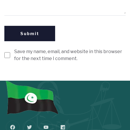
Save my name, email, and website in this browser
for the next time I comment.