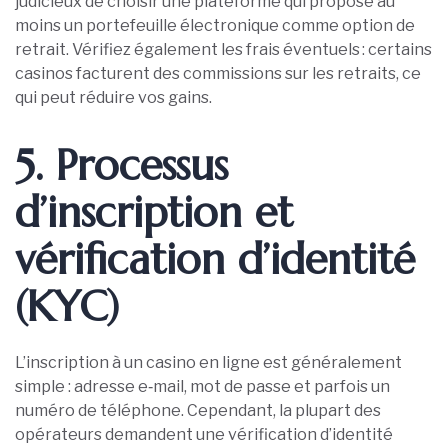
judicieux de choisir une plateforme qui propose au
moins un portefeuille électronique comme option de
retrait. Vérifiez également les frais éventuels : certains
casinos facturent des commissions sur les retraits, ce
qui peut réduire vos gains.
5. Processus
d’inscription et
vérification d’identité
(KYC)
L’inscription à un casino en ligne est généralement
simple : adresse e‑mail, mot de passe et parfois un
numéro de téléphone. Cependant, la plupart des
opérateurs demandent une vérification d’identité