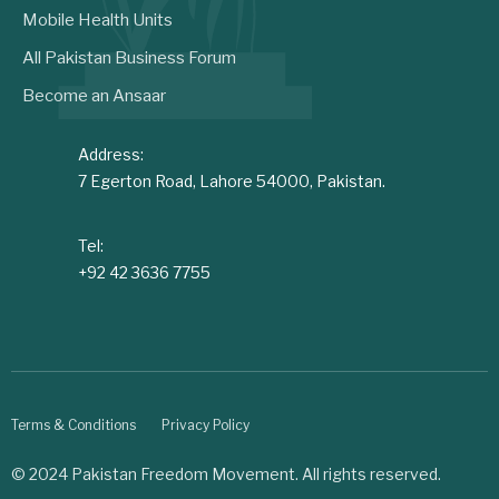
Mobile Health Units
All Pakistan Business Forum
Become an Ansaar
Address:
7 Egerton Road, Lahore 54000, Pakistan.
Tel:
+92 42 3636 7755
Terms & Conditions
Privacy Policy
© 2024 Pakistan Freedom Movement. All rights reserved.