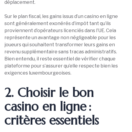
déplacement.
Sur le plan fiscal, les gains issus d’un casino en ligne
sont généralement exonérés d’impôt tant qu’ils
proviennent d’opérateurs licenciés dans l’UE. Cela
représente un avantage non négligeable pour les
joueurs qui souhaitent transformer leurs gains en
revenu supplémentaire sans tracas administratifs.
Bien entendu, il reste essentiel de vérifier chaque
plateforme pour s’assurer qu’elle respecte bien les
exigences luxembourgeoises.
2. Choisir le bon
casino en ligne :
critères essentiels