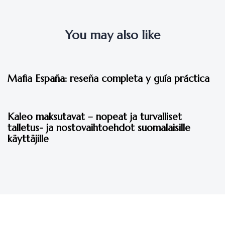
You may also like
2 months ago
Uncategorized
Mafia España: reseña completa y guía práctica
2 months ago
Uncategorized
Kaleo maksutavat – nopeat ja turvalliset
talletus- ja nostovaihtoehdot suomalaisille
käyttäjille