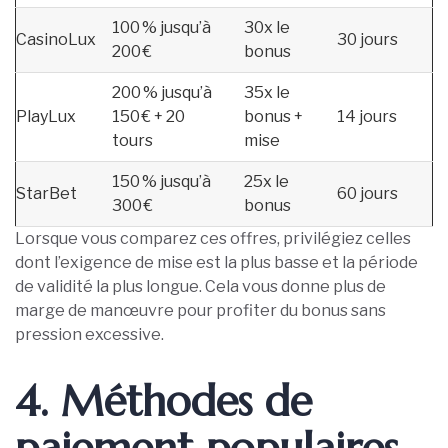
100 % jusqu’à
30x le
CasinoLux
30 jours
200 €
bonus
200 % jusqu’à
35x le
PlayLux
150 € + 20
bonus +
14 jours
tours
mise
150 % jusqu’à
25x le
StarBet
60 jours
300 €
bonus
Lorsque vous comparez ces offres, privilégiez celles
dont l’exigence de mise est la plus basse et la période
de validité la plus longue. Cela vous donne plus de
marge de manœuvre pour profiter du bonus sans
pression excessive.
4. Méthodes de