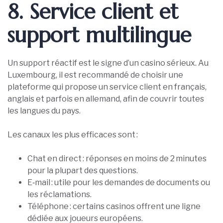
8. Service client et
support multilingue
Un support réactif est le signe d’un casino sérieux. Au
Luxembourg, il est recommandé de choisir une
plateforme qui propose un service client en français,
anglais et parfois en allemand, afin de couvrir toutes
les langues du pays.
Les canaux les plus efficaces sont :
Chat en direct : réponses en moins de 2 minutes
pour la plupart des questions.
E‑mail : utile pour les demandes de documents ou
les réclamations.
Téléphone : certains casinos offrent une ligne
dédiée aux joueurs européens.