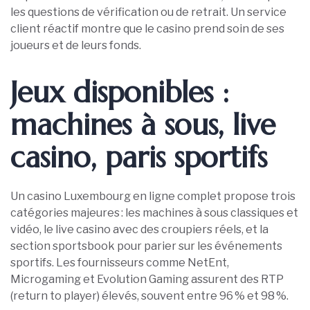
les questions de vérification ou de retrait. Un service
client réactif montre que le casino prend soin de ses
joueurs et de leurs fonds.
Jeux disponibles :
machines à sous, live
casino, paris sportifs
Un casino Luxembourg en ligne complet propose trois
catégories majeures : les machines à sous classiques et
vidéo, le live casino avec des croupiers réels, et la
section sportsbook pour parier sur les événements
sportifs. Les fournisseurs comme NetEnt,
Microgaming et Evolution Gaming assurent des RTP
(return to player) élevés, souvent entre 96 % et 98 %.