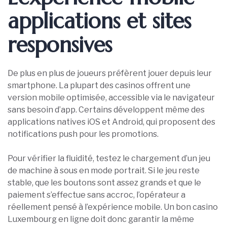
applications et sites
responsives
De plus en plus de joueurs préfèrent jouer depuis leur
smartphone. La plupart des casinos offrent une
version mobile optimisée, accessible via le navigateur
sans besoin d’app. Certains développent même des
applications natives iOS et Android, qui proposent des
notifications push pour les promotions.
Pour vérifier la fluidité, testez le chargement d’un jeu
de machine à sous en mode portrait. Si le jeu reste
stable, que les boutons sont assez grands et que le
paiement s’effectue sans accroc, l’opérateur a
réellement pensé à l’expérience mobile. Un bon casino
Luxembourg en ligne doit donc garantir la même