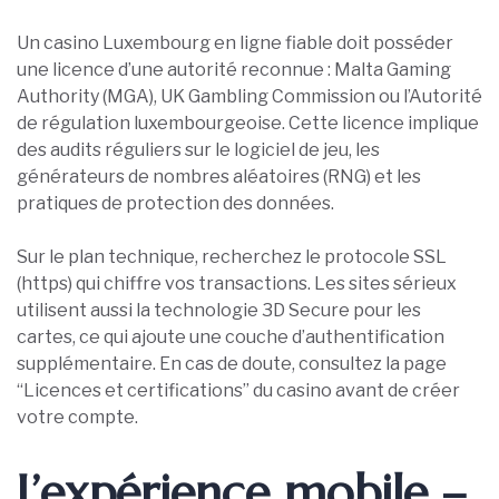
Un casino Luxembourg en ligne fiable doit posséder
une licence d’une autorité reconnue : Malta Gaming
Authority (MGA), UK Gambling Commission ou l’Autorité
de régulation luxembourgeoise. Cette licence implique
des audits réguliers sur le logiciel de jeu, les
générateurs de nombres aléatoires (RNG) et les
pratiques de protection des données.
Sur le plan technique, recherchez le protocole SSL
(https) qui chiffre vos transactions. Les sites sérieux
utilisent aussi la technologie 3D Secure pour les
cartes, ce qui ajoute une couche d’authentification
supplémentaire. En cas de doute, consultez la page
“Licences et certifications” du casino avant de créer
votre compte.
L’expérience mobile –