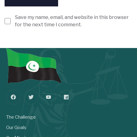
Save my name, email, and website in this browser
for the next time I comment.
The Challenge
Our Goals