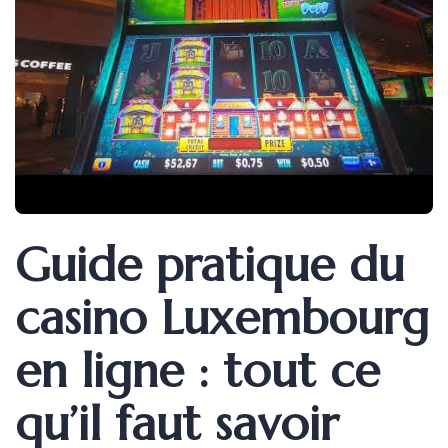
Guide pratique du
casino Luxembourg
en ligne : tout ce
qu’il faut savoir