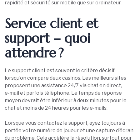
rapidité et sécurité sur mobile que sur ordinateur.
Service client et
support – quoi
attendre ?
Le support client est souvent le critère décisif
lorsqu’on compare deux casinos. Les meilleurs sites
proposent une assistance 24/7 via chat en direct,
e‑mail et parfois téléphone. Le temps de réponse
moyen devrait être inférieur à deux minutes pour le
chat et moins de 24 heures pour les e‑mails.
Lorsque vous contactez le support, ayez toujours à
portée votre numéro de joueur et une capture d’écran
du problème. Cela accélère la résolution, surtout pour