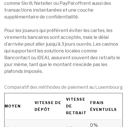
comme Skrill, Neteller ou PayPal offrent aussi des
transactions instantanées et une couche
supplémentaire de confidentialité.
Pour les joueurs qui préfèrent éviter les cartes, les
virements bancaires sont acceptés, mais le délai
d’arrivée peut aller jusqu’à 3 jours ouvrés. Les casinos
qui supportent les solutions locales comme
Bancontact ou iDEAL assurent souvent des retraits le
jour même, tant que le montant n’excède pas les
plafonds imposés.
Comparatif des méthodes de paiement au Luxembourg
VITESSE
VITESSE DE
FRAIS
MOYEN
DE
DÉPÔT
ÉVENTUELS
RETRAIT
0 %