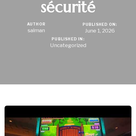
sécurité
AUTHOR
PUBLISHED ON:
salman
June 1, 2026
PUBLISHED IN:
Uncategorized