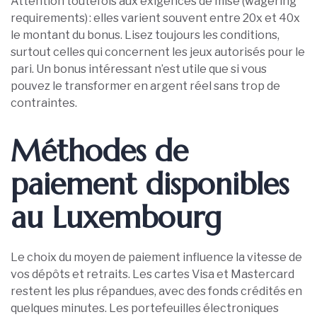
Attention toutefois aux exigences de mise (wagering
requirements) : elles varient souvent entre 20x et 40x
le montant du bonus. Lisez toujours les conditions,
surtout celles qui concernent les jeux autorisés pour le
pari. Un bonus intéressant n’est utile que si vous
pouvez le transformer en argent réel sans trop de
contraintes.
Méthodes de
paiement disponibles
au Luxembourg
Le choix du moyen de paiement influence la vitesse de
vos dépôts et retraits. Les cartes Visa et Mastercard
restent les plus répandues, avec des fonds crédités en
quelques minutes. Les portefeuilles électroniques