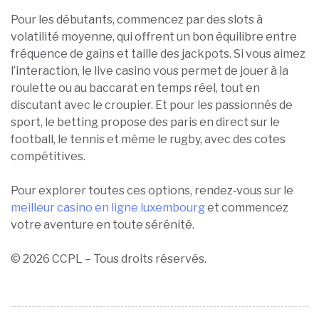
Pour les débutants, commencez par des slots à
volatilité moyenne, qui offrent un bon équilibre entre
fréquence de gains et taille des jackpots. Si vous aimez
l’interaction, le live casino vous permet de jouer à la
roulette ou au baccarat en temps réel, tout en
discutant avec le croupier. Et pour les passionnés de
sport, le betting propose des paris en direct sur le
football, le tennis et même le rugby, avec des cotes
compétitives.
Pour explorer toutes ces options, rendez‑vous sur le
meilleur casino en ligne luxembourg
et commencez
votre aventure en toute sérénité.
© 2026 CCPL – Tous droits réservés.