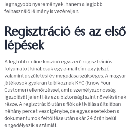
legnagyobb nyeremények, hanem a legjobb
felhasználói élmény is vezéreljen.
Regisztráció és az első
lépések
A legtöbb online kaszinó egyszerű regisztrációs
folyamatot kínál: csak egy e‑mail cím, egy jelszó,
valamint a születési év megadása szükséges. A magyar
játékosok gyakran találkoznak KYC (Know Your
Customer) ellenőrzéssel, ami a személyazonosság
igazolását jelenti, és ez a biztonsági szint növelésének
része. A regisztráció után a fiók aktiválása általában
néhány percet vesz igénybe, de egyes esetekben a
dokumentumok feltöltése után akár 24 órán belül
engedélyezik a számlát.