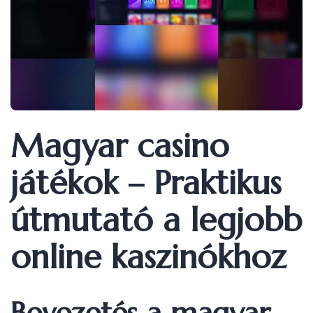
Magyar casino
játékok – Praktikus
útmutató a legjobb
online kaszinókhoz