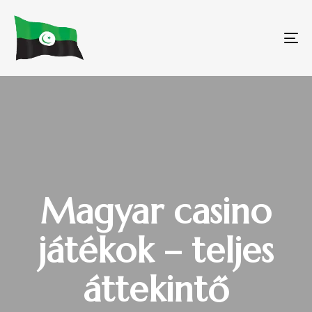
To
na
Magyar casino
játékok – teljes
áttekintő