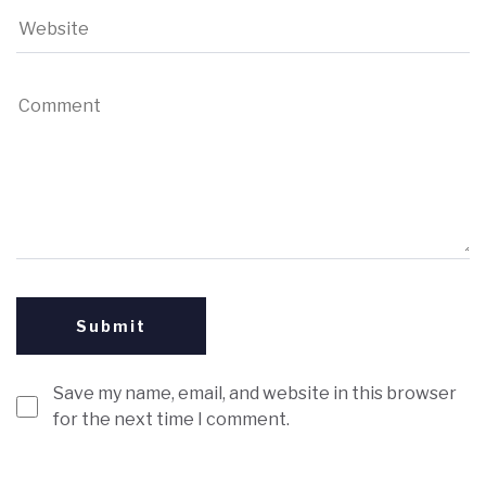
Save my name, email, and website in this browser
for the next time I comment.