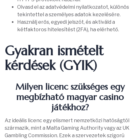
Olvasd el az adatvédelmi nyilatkozatot, különös
tekintettel a személyes adatok kezelésére.
Használj erős, egyedi jelszót, és aktiváld a
kétfaktoros hitelesítést (2FA), ha elérhető.
Gyakran ismételt
kérdések (GYIK)
Milyen licenc szükséges egy
megbízható magyar casino
játékhoz?
Az ideális licenc egy elismert nemzetközi hatóságtól
származik, mint a Malta Gaming Authority vagy az UK
Gambling Commission. Ezek a szervezetek szigorú