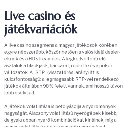
Live casino és
játékvariációk
A live casino szegmens a magyar játékosok körében
egyre népszerűbb, köszönhetően a valós idejű dealer-
eknek és a HD streamnek. A legkedveltebb élő
asztalok a blackjack, baccarat, roulette és a poker
változatok. A „RTP” (visszatérési arány) itt is
kulcsfontosságú: a legmagasabb RTP-vel rendelkező
játékok általában 98 % felett vannak, ami hosszú távon
jobb esélyt ad.
A játékok volatilitása is befolyásolja a nyeremények
nagyságát. Alacsony volatilitású nyerőgépek kisebb,
de gyakrabban nyerő kombinációkat kínálnak, míg a
magas volatilitású gépek nagyobb nyereményt