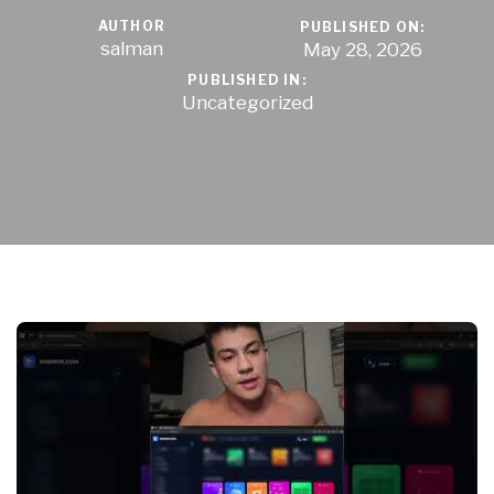
AUTHOR
PUBLISHED ON:
salman
May 28, 2026
PUBLISHED IN:
Uncategorized