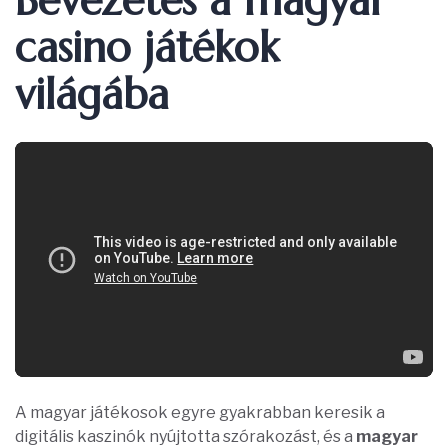
Bevezetés a magyar
casino játékok
világába
A magyar játékosok egyre gyakrabban keresik a
digitális kaszinók nyújtotta szórakozást, és a
magyar