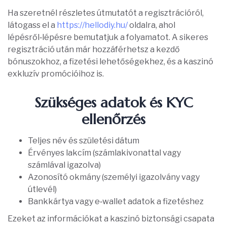
Ha szeretnél részletes útmutatót a regisztrációról,
látogass el a
https://hellodiy.hu/
oldalra, ahol
lépésről‑lépésre bemutatjuk a folyamatot. A sikeres
regisztráció után már hozzáférhetsz a kezdő
bónuszokhoz, a fizetési lehetőségekhez, és a kaszinó
exkluzív promócióihoz is.
Szükséges adatok és KYC
ellenőrzés
Teljes név és születési dátum
Érvényes lakcím (számlakivonattal vagy
számlával igazolva)
Azonosító okmány (személyi igazolvány vagy
útlevél)
Bankkártya vagy e‑wallet adatok a fizetéshez
Ezeket az információkat a kaszinó biztonsági csapata