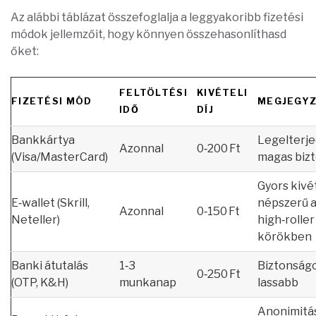
Az alábbi táblázat összefoglalja a leggyakoribb fizetési
módok jellemzőit, hogy könnyen összehasonlíthasd
őket:
FELTÖLTÉSI
KIVÉTELI
FIZETÉSI MÓD
MEGJEGY
IDŐ
DÍJ
Bankkártya
Legelterje
Azonnal
0‑200 Ft
(Visa/MasterCard)
magas biz
Gyors kivét
E‑wallet (Skrill,
népszerű 
Azonnal
0‑150 Ft
Neteller)
high‑roller
körökben
Banki átutalás
1‑3
Biztonságo
0‑250 Ft
(OTP, K&H)
munkanap
lassabb
Anonimitás