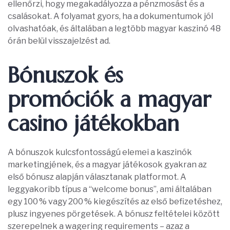
ellenőrzi, hogy megakadályozza a pénzmosást és a
csalásokat. A folyamat gyors, ha a dokumentumok jól
olvashatóak, és általában a legtöbb magyar kaszinó 48
órán belül visszajelzést ad.
Bónuszok és
promóciók a magyar
casino játékokban
A bónuszok kulcsfontosságú elemei a kaszinók
marketingjének, és a magyar játékosok gyakran az
első bónusz alapján választanak platformot. A
leggyakoribb típus a “welcome bonus”, ami általában
egy 100 % vagy 200 % kiegészítés az első befizetéshez,
plusz ingyenes pörgetések. A bónusz feltételei között
szerepelnek a wagering requirements – azaz a