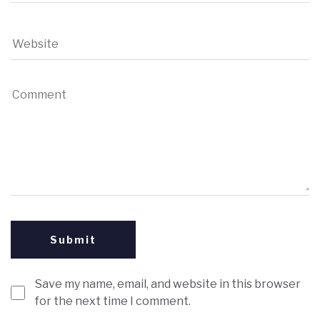
Save my name, email, and website in this browser
for the next time I comment.