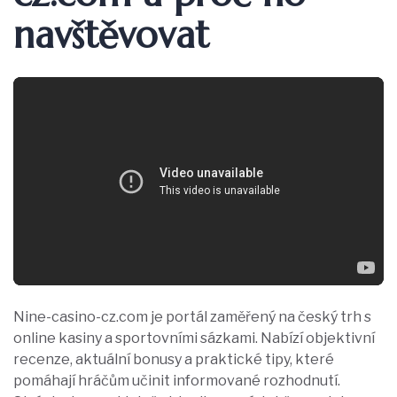
navštěvovat
Nine-casino-cz.com je portál zaměřený na český trh s
online kasiny a sportovními sázkami. Nabízí objektivní
recenze, aktuální bonusy a praktické tipy, které
pomáhají hráčům učinit informované rozhodnutí.