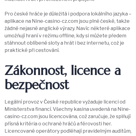
Pro české hráče je důležitá i podpora lokálního jazyka –
aplikace na Nine-casino-cz.com jsou plně české, takže
žádné nejasné anglické výrazy. Navíc některé aplikace
umožňují hraní v režimu offline, kdy si můžete předem
stáhnout oblíbené sloty a hrát i bez internetu, což je
praktické při cestování.
Zákonnost, licence a
bezpečnost
Legální provoz v České republice vyžaduje licenci od
Ministerstva financí. Všechny kasina uvedená na Nine-
casino-cz.com jsou licencována, což zaručuje, že splňují
přísná kritéria o ochraně hráčů a férovosti her.
Licencované operátory podléhají pravidelným auditům,