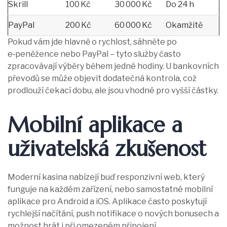
Skrill
100 Kč
30 000 Kč
Do 24 h
PayPal
200 Kč
60 000 Kč
Okamžitě
Pokud vám jde hlavně o rychlost, sáhněte po
e‑peněžence nebo PayPal – tyto služby často
zpracovávají výběry během jedné hodiny. U bankovních
převodů se může objevit dodatečná kontrola, což
prodlouží čekací dobu, ale jsou vhodné pro vyšší částky.
Mobilní aplikace a
uživatelská zkušenost
Moderní kasina nabízejí buď responzivní web, který
funguje na každém zařízení, nebo samostatné mobilní
aplikace pro Android a iOS. Aplikace často poskytují
rychlejší načítání, push notifikace o nových bonusech a
možnost hrát i při omezeném připojení.