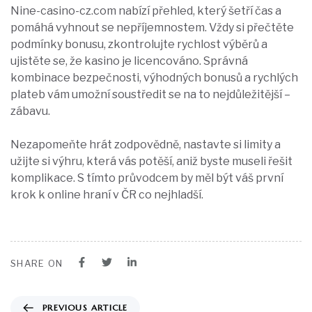
Nine-casino-cz.com nabízí přehled, který šetří čas a
pomáhá vyhnout se nepříjemnostem. Vždy si přečtěte
podmínky bonusu, zkontrolujte rychlost výběrů a
ujistěte se, že kasino je licencováno. Správná
kombinace bezpečnosti, výhodných bonusů a rychlých
plateb vám umožní soustředit se na to nejdůležitější –
zábavu.
Nezapomeňte hrát zodpovědně, nastavte si limity a
užijte si výhru, která vás potěší, aniž byste museli řešit
komplikace. S tímto průvodcem by měl být váš první
krok k online hraní v ČR co nejhladší.
SHARE ON
PREVIOUS ARTICLE