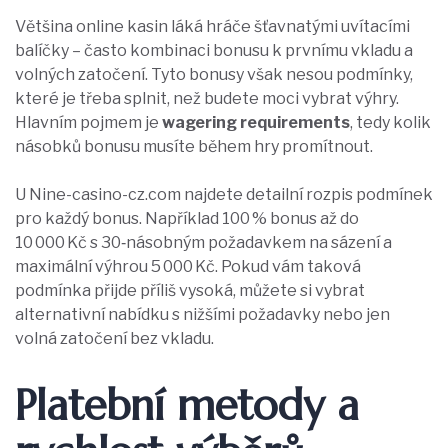
Většina online kasin láká hráče šťavnatými uvítacími
balíčky – často kombinaci bonusu k prvnímu vkladu a
volných zatočení. Tyto bonusy však nesou podmínky,
které je třeba splnit, než budete moci vybrat výhry.
Hlavním pojmem je
wagering requirements
, tedy kolik
násobků bonusu musíte během hry promítnout.
U Nine-casino-cz.com najdete detailní rozpis podmínek
pro každý bonus. Například 100 % bonus až do
10 000 Kč s 30‑násobným požadavkem na sázení a
maximální výhrou 5 000 Kč. Pokud vám taková
podmínka přijde příliš vysoká, můžete si vybrat
alternativní nabídku s nižšími požadavky nebo jen
volná zatočení bez vkladu.
Platební metody a