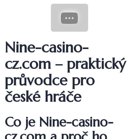
Nine-casino-
cz.com – praktický
průvodce pro
české hráče
Co je Nine-casino-
cz.com a proč ho