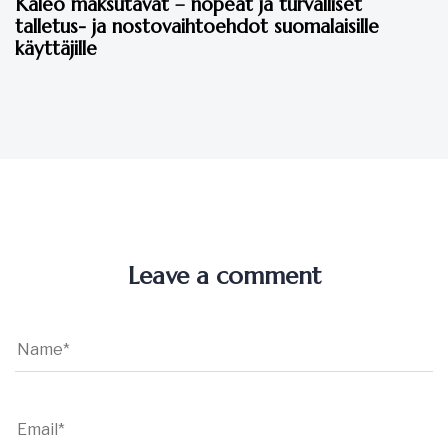
Kaleo maksutavat – nopeat ja turvalliset
talletus- ja nostovaihtoehdot suomalaisille
käyttäjille
Leave a comment