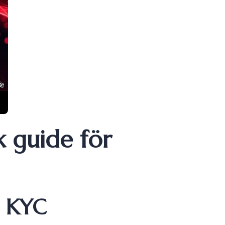
k guide för
h KYC