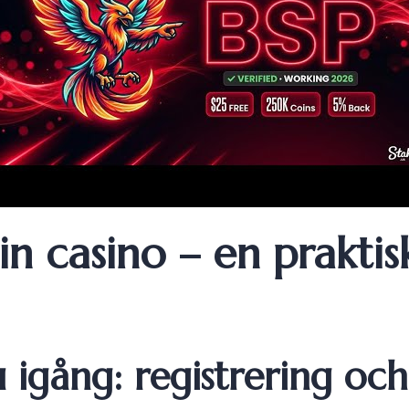
n casino – en praktis
igång: registrering oc